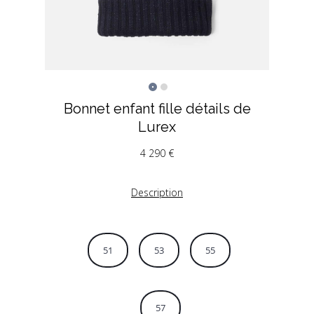
Bonnet enfant fille détails de
Lurex
4 290
€
Description
51
53
55
57