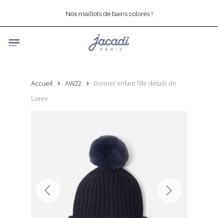
Skip
Nos maillots de bains colorés !
to
main
Menu
content
Accueil
AW22
Bonnet enfant fille détails de
Lurex